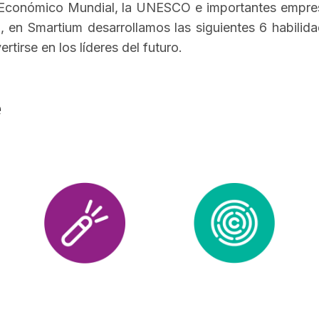
 Económico Mundial, la UNESCO e importantes empres
I, en Smartium desarrollamos las siguientes 6 habilid
rse en los líderes del futuro.
e
Información y
Innovación,
Alfabetización
Pensamiento Crítico y
Mediática
Resolución de
Problemas